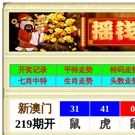
开奖记录
平特走势
特码走
七肖中特
生肖走势
头数走