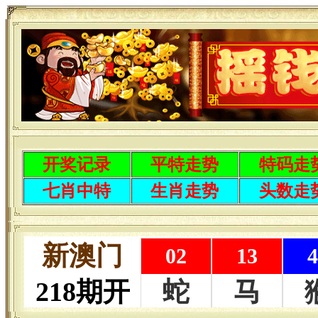
开奖记录
平特走势
特码走
七肖中特
生肖走势
头数走